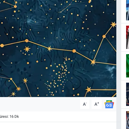
-
+
A
A
resi: 16 Dk