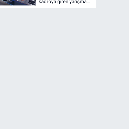
kadroya giren yarışmacı
5 Ağustos 2026!
Masterchef ana
kadroya giren 17.
yarışmacı kim oldu?