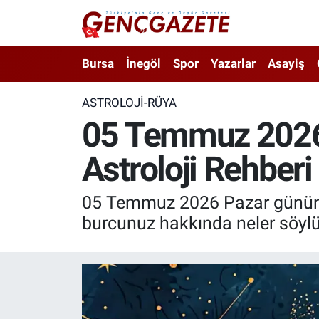
Bursa
Nöbetçi Eczaneler
Bursa
İnegöl
Spor
Yazarlar
Asayiş
İnegöl
Hava Durumu
ASTROLOJI-RÜYA
05 Temmuz 2026 
3.SAYFA
Trafik Durumu
Astroloji Rehberi
Spor
Süper Lig Puan Durumu ve Fikstür
Eğitim
Tüm Manşetler
05 Temmuz 2026 Pazar gününe 
burcunuz hakkında neler söyl
Ekonomi
Son Dakika Haberleri
Güncel
Haber Arşivi
İnanç