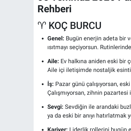
Rehberi
♈ KOÇ BURCU
Genel:
Bugün enerjin adeta bir v
ısıtmayı seçiyorsun. Rutinlerinde
Aile:
Ev halkına aniden eski bir 
Aile içi iletişimde nostaljik esinti
İş:
Pazar günü çalışıyorsan, eski 
Çalışmıyorsan, zihnin pazartesi içi
Sevgi:
Sevdiğin ile arandaki buz
ya da eski bir anıyı hatırlatmak 
Kariyer:
Liderlik rollerini bugü