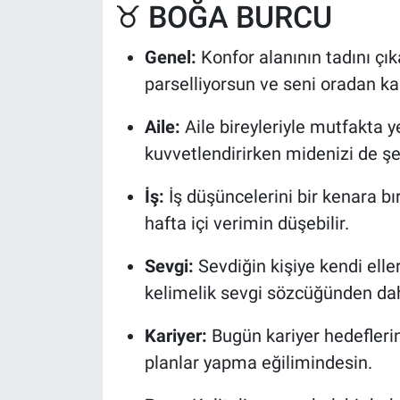
♉ BOĞA BURCU
Genel:
Konfor alanının tadını çı
parselliyorsun ve seni oradan ka
Aile:
Aile bireyleriyle mutfakta y
kuvvetlendirirken midenizi de ş
İş:
İş düşüncelerini bir kenara b
hafta içi verimin düşebilir.
Sevgi:
Sevdiğin kişiye kendi eller
kelimelik sevgi sözcüğünden daha
Kariyer:
Bugün kariyer hedeflerin
planlar yapma eğilimindesin.