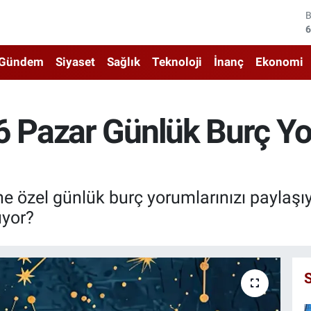
4
5
Gündem
Siyaset
Sağlık
Teknoloji
İnanç
Ekonomi
6
6
Pazar Günlük Burç Yor
1
6
özel günlük burç yorumlarınızı paylaşıy
üyor?