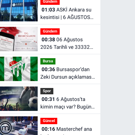
Gündem
01:03
ASKİ Ankara su
kesintisi | 6 AĞUSTOS
ANKARA SU KESİNTİSİ
Gündem
00:38
06 Ağustos
2026 Tarihli ve 33332
Sayılı Resmî Gazete
Bursa
00:36
Bursaspor’dan
Zeki Dursun açıklaması!
2029’a kadar…
Spor
00:31
6 Ağustos'ta
kimin maçı var? Bugün
maç var mı? Bugün
Güncel
hangi maçlar var?
00:16
Masterchef ana