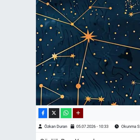
Kadın & Aile
Kültür & Sanat
Sağlık
Siyaset
Teknoloji
Yazarlar
Astroloji-Rüya
Özkan Duran
05.07.2026 - 10:33
Okunma Sü