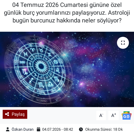
04 Temmuz 2026 Cumartesi gününe özel
Kadın & Aile
günlük burç yorumlarınızı paylaşıyoruz. Astroloji
bugün burcunuz hakkında neler söylüyor?
Kültür & Sanat
Sağlık
Siyaset
Teknoloji
Yazarlar
Astroloji-Rüya
Paylaş
-
+
A
A
Özkan Duran
04.07.2026 - 08:42
Okunma Süresi: 18 Dk