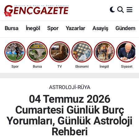
Bursa
Nöbetçi Eczaneler
Bursa
İnegöl
Spor
Yazarlar
Asayiş
Gündem
İnegöl
Hava Durumu
3.SAYFA
Trafik Durumu
Spor
Bursa
TV
Ekonomi
İnegöl
Siyaset
Spor
Süper Lig Puan Durumu ve Fikstür
Eğitim
Tüm Manşetler
ASTROLOJI-RÜYA
04 Temmuz 2026
Ekonomi
Son Dakika Haberleri
Cumartesi Günlük Burç
Yorumları, Günlük Astroloji
Güncel
Haber Arşivi
Rehberi
İnanç