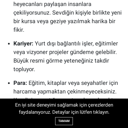
heyecanları paylaşan insanlara
çekiliyorsunuz. Sevdiğin kişiyle birlikte yeni
bir kursa veya geziye yazılmak harika bir
fikir.
Kariyer:
Yurt dışı bağlantılı işler, eğitimler
veya vizyoner projeler gündeme gelebilir.
Büyük resmi görme yeteneğiniz takdir
topluyor.
Para:
Eğitim, kitaplar veya seyahatler için
harcama yapmaktan çekinmeyeceksiniz.
Kendinize yaptığınız yatırımlar gelecekte
En iyi site deneyimi sağlamak için çerezlerden
kazanç olarak dönecektir.
Bursa Büyükşehir'den Afetlere Hazır İki
faydalanıyoruz. Detaylar için lütfen tıklayın.
21:48
Yeni Mobil Araç
Sağlık:
Kalça ve uyluk bölgenizi zorlayacak
TAMAM